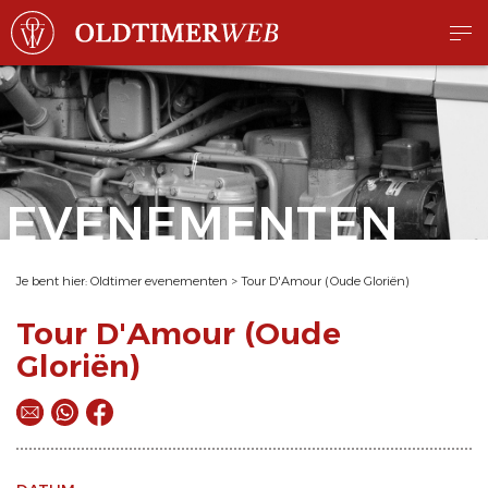
EVENEMENTEN
Je bent hier:
Oldtimer evenementen
>
Tour D'Amour (Oude Gloriën)
Tour D'Amour (Oude
Gloriën)