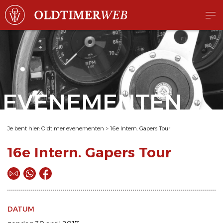
EVENEMENTEN
Je bent hier:
Oldtimer evenementen
>
16e Intern. Gapers Tour
16e Intern. Gapers Tour
DATUM