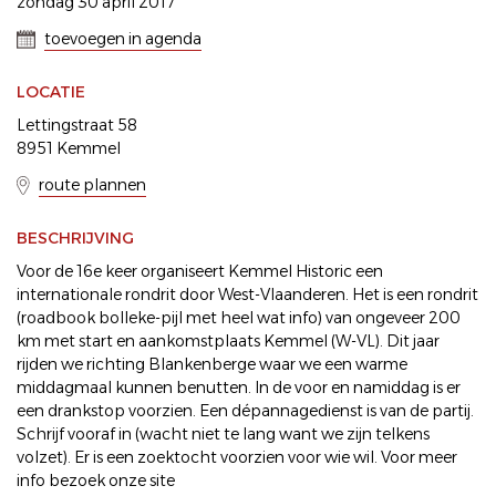
zondag 30 april 2017
toevoegen in agenda
LOCATIE
Lettingstraat 58
8951 Kemmel
route plannen
BESCHRIJVING
Voor de 16e keer organiseert Kemmel Historic een
internationale rondrit door West-Vlaanderen. Het is een rondrit
(roadbook bolleke-pijl met heel wat info) van ongeveer 200
km met start en aankomstplaats Kemmel (W-VL). Dit jaar
rijden we richting Blankenberge waar we een warme
middagmaal kunnen benutten. In de voor en namiddag is er
een drankstop voorzien. Een dépannagedienst is van de partij.
Schrijf vooraf in (wacht niet te lang want we zijn telkens
volzet). Er is een zoektocht voorzien voor wie wil. Voor meer
info bezoek onze site