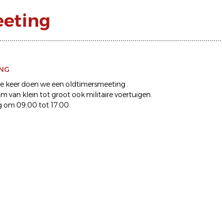
eting
ING
te keer doen we een oldtimersmeeting .
om van klein tot groot ook militaire voertuigen.
g om 09:00 tot 17:00