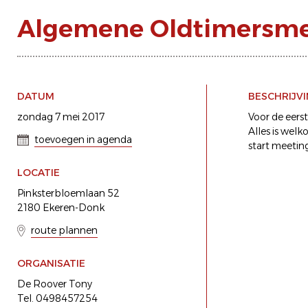
Algemene Oldtimersme
DATUM
BESCHRIJV
zondag 7 mei 2017
Voor de eers
Alles is welk
toevoegen in agenda
start meetin
LOCATIE
Pinksterbloemlaan 52
2180 Ekeren-Donk
route plannen
ORGANISATIE
De Roover Tony
Tel. 0498457254