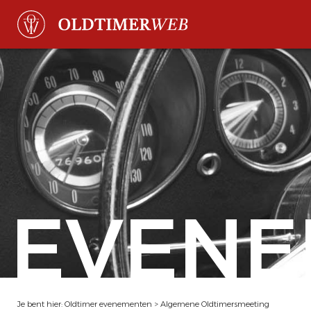
EVENE
Je bent hier:
Oldtimer evenementen
>
Algemene Oldtimersmeeting