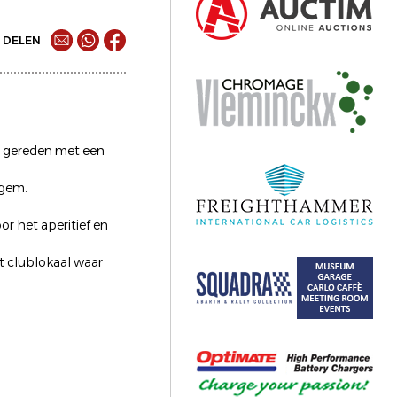
DELEN
en gereden met een
lgem.
r het aperitief en
t clublokaal waar