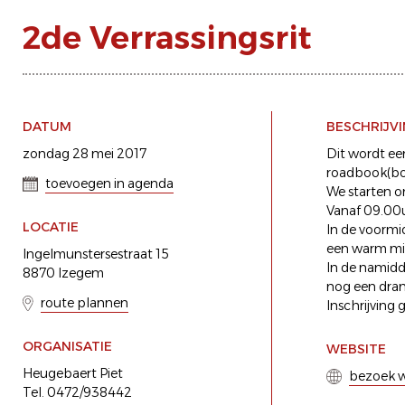
2de Verrassingsrit
DATUM
BESCHRIJV
zondag 28 mei 2017
Dit wordt ee
roadbook(bolle
toevoegen in agenda
We starten o
Vanaf 09.00u 
LOCATIE
In de voormi
een warm m
Ingelmunstersestraat 15
In de namidd
8870 Izegem
nog een dran
route plannen
Inschrijving 
ORGANISATIE
WEBSITE
Heugebaert Piet
bezoek w
Tel. 0472/938442