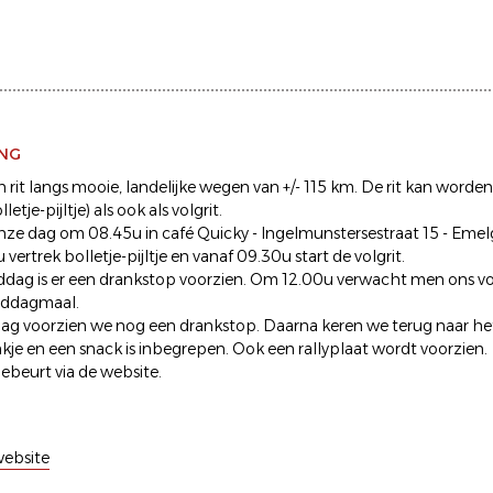
ING
n rit langs mooie, landelijke wegen van +/- 115 km. De rit kan word
tje-pijltje) als ook als volgrit.
nze dag om 08.45u in café Quicky - Ingelmunstersestraat 15 - Eme
vertrek bolletje-pijltje en vanaf 09.30u start de volgrit.
ddag is er een drankstop voorzien. Om 12.00u verwacht men ons voo
iddagmaal.
ag voorzien we nog een drankstop. Daarna keren we terug naar he
kje en een snack is inbegrepen. Ook een rallyplaat wordt voorzien.
gebeurt via de website.
ebsite