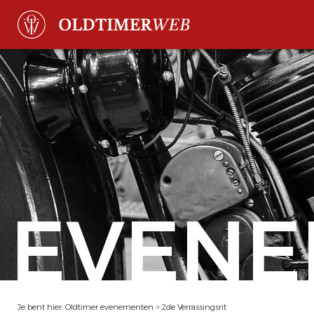
EVENE
Je bent hier:
Oldtimer evenementen
>
2de Verrassingsrit