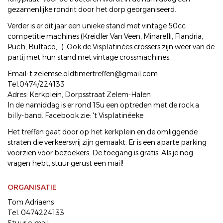
gezamenlijke rondrit door het dorp georganiseerd.
Verder is er dit jaar een unieke stand met vintage 50cc
competitie machines (Kreidler Van Veen, Minarelli, Flandria,
Puch, Bultaco,...). Ook de Visplatinées crossers zijn weer van de
partij met hun stand met vintage crossmachines.
Email: t.zelemse.oldtimertreffen@gmail.com
Tel.0474/224133
Adres: Kerkplein, Dorpsstraat Zelem-Halen
In de namiddag is er rond 15u een optreden met de rock a
billy-band. Facebook zie: 't Visplatinéeke
Het treffen gaat door op het kerkplein en de omliggende
straten die verkeersvrij zijn gemaakt. Er is een aparte parking
voorzien voor bezoekers. De toegang is gratis. Als je nog
vragen hebt, stuur gerust een mail!
ORGANISATIE
Tom Adriaens
Tel. 0474224133