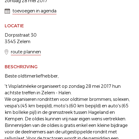
zondag 28 mei 2017
toevoegen in agenda
LOCATIE
Dorpsstraat 30
3545 Zelem
route plannen
BESCHRIJVING
Beste oldtimerliefhebber,
't Visplatinéeke organiseert op zondag 28 mei 2017 hun
achtste treffen in Zelem - Halen.
We organiseren rondritten voor oldtimer brommers, solexen,
vespa's (45 km bepijld), moto's (60 km bepijld) en auto's (65
km bolleke pijl) in de grensstreek tussen Hageland en
Kempen. De oldies kunnen vrij naar eigen wens vertrekken.
Binnenrijden van de oldies is gratis enkel een kleine bijdrage
voor de deelnemers aan de uitgestippelde rondrit met
rallyplaat. Voor de tractoren wordt in de namiddag een