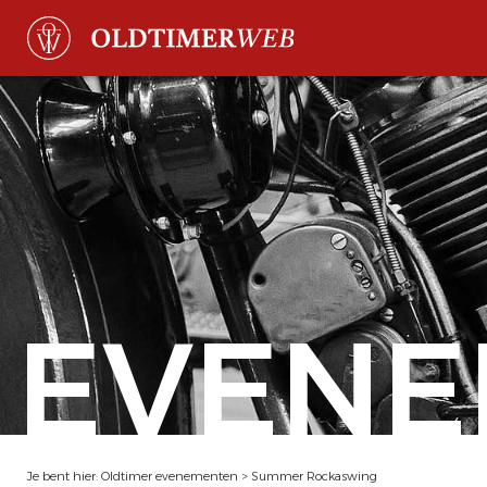
EVENE
Je bent hier:
Oldtimer evenementen
>
Summer Rockaswing