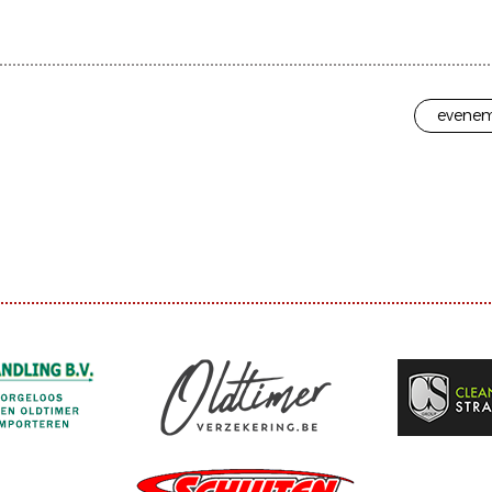
evenem