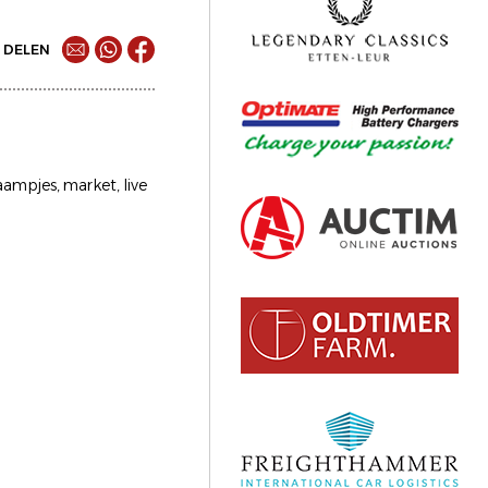
DELEN
ampjes, market, live