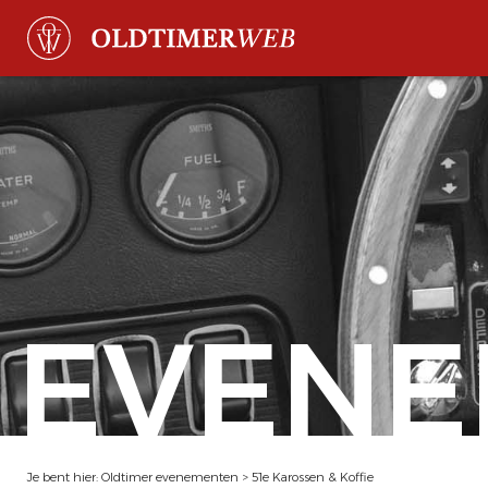
EVENE
Je bent hier:
Oldtimer evenementen
>
51e Karossen & Koffie