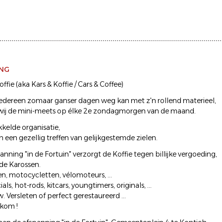
ING
ffie (aka Kars & Koffie / Cars & Coffee)
edereen zomaar ganser dagen weg kan met z'n rollend materieel,
wij de mini-meets op élke 2e zondagmorgen van de maand.
kelde organisatie,
een gezellig treffen van gelijkgestemde zielen.
ning "in de Fortuin" verzorgt de Koffie tegen billijke vergoeding,
 de Karossen.
, motocycletten, vélomoteurs, ...
ials, hot-rods, kitcars, youngtimers, originals, ...
 Versleten of perfect gerestaureerd ...
kom !