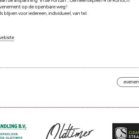
aan de afspanning "in de Fortuin", Gemeenteplein 4 te Kontich.
venement op de openbare weg !
s blijven voor iedereen, individueel, van tel.
ebsite
evenem