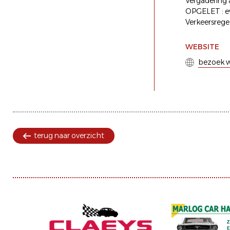
Vergadering 
OPGELET : e
Verkeersregel
WEBSITE
bezoek w
terug naar overzicht