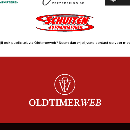
jij ook publiciteit via Oldtimerweb?
Neem dan vrijblijvend contact op
voor meer