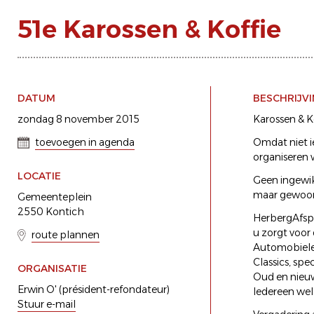
51e Karossen & Koffie
DATUM
BESCHRIJV
zondag 8 november 2015
Karossen & Ko
toevoegen in agenda
Omdat niet i
organiseren 
LOCATIE
Geen ingewik
maar gewoon 
Gemeenteplein
2550 Kontich
HerbergAfspan
u zorgt voor
route plannen
Automobielen
Classics, spec
ORGANISATIE
Oud en nieuw.
Erwin O' (président-refondateur)
Iedereen wel
Stuur e-mail