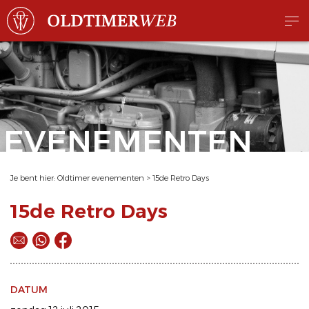
EVENEMENTEN
Je bent hier:
Oldtimer evenementen
>
15de Retro Days
15de Retro Days
DATUM