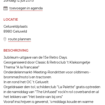
zondag 12 juli 2015
toevoegen in agenda
LOCATIE
Geluveldplaats
8980 Geluveld
route plannen
BESCHRIJVING
Jubileum-uitgave van de 15e Retro Days.
Georganiseerd door Classic & Retroclub 't Klaksongetje
Thema "A la Francaise"
Onderdelenmarkt-Meeting-Rondritten voor oldtimers -
brommer/moto's en tractoren.
In en rond het OC 't Geluvelt.
Orgeldraaier den tol, schilderclub "La Palette" gratis optreden
in de namiddag van "The Unfused" rock'n rol coverband en al
het lekkers van "Het beste van bij ons"
Vooraf inschrijven is gewenst, 's middags koude en warme