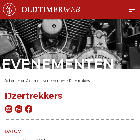
EVENEMENTEN
Je bent hier:
Oldtimer evenementen
>
IJzertrekkers
IJzertrekkers
DATUM