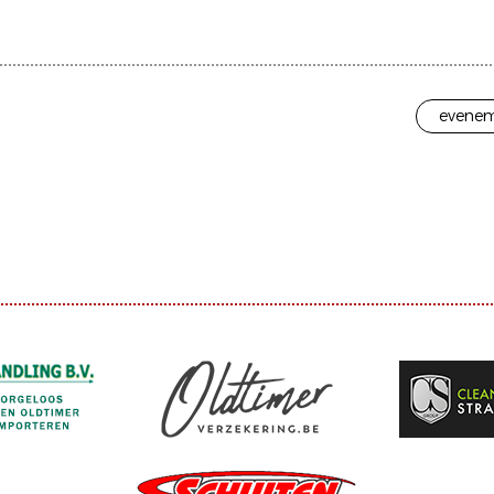
evenem