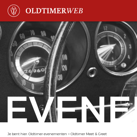
EVENE
Je bent hier:
Oldtimer evenementen
>
Oldtimer Meet & Greet