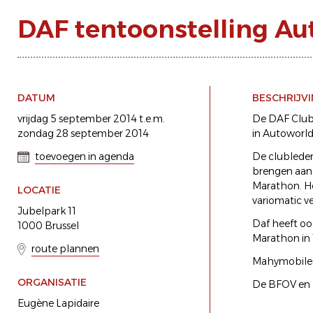
DAF tentoonstelling Au
DATUM
BESCHRIJV
vrijdag 5 september 2014 t.e.m.
De DAF Club B
zondag 28 september 2014
in Autoworld
toevoegen in agenda
De clubleden
brengen aan 
Marathon. He
LOCATIE
variomatic v
Jubelpark 11
Daf heeft oo
1000 Brussel
Marathon in 
route plannen
Mahymobiles 
ORGANISATIE
De BFOV en 
Eugène Lapidaire