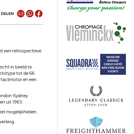
DELEN
met een retrospectieve
icht in beeld te
ototype tot de 66
ertactmotor en een
(London-Sydney
en uit 1965.
eel mogelijkheden.
erking.