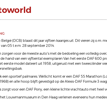
toworld
ING
elgië (DCB) blaast dit jaar vijftien kaarsjes uit. Dit vieren zij o.m. 
 van 05 t.e.m. 28 september 2014.
 zorgen voor de meeste auto's met de bedoeling een volledig overz
de hand van een vijftiental exemplaren Van het eerste DAF 600 pr
t eerste model dateert uit 1958, uitgerust met een tweecilinder vi
ersnellingsbak.
k een sportief palmares. Wellicht komt er een DAF 55 Marathon 
1968) en alle hoop blijft gevestigd op de Alexis-DAF Formule 3 wag
zorgt voor een DAF Pony, een kleine lichte vrachtauto met heel v
het Louwmanmuseum in Den Haag verlenen eveneens hun medew