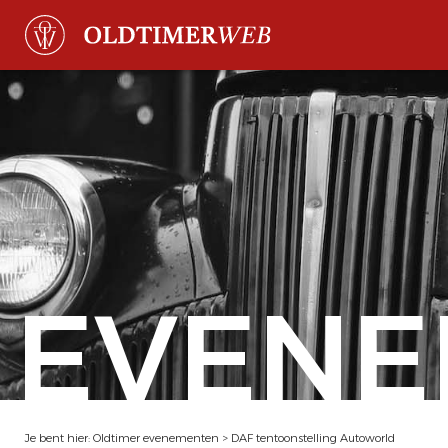
EVENE
Je bent hier:
Oldtimer evenementen
>
DAF tentoonstelling Autoworld