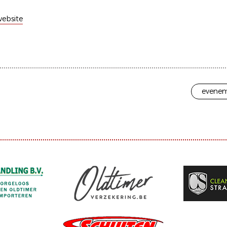
ebsite
evenem