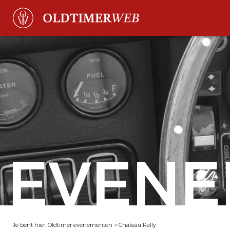
EVENE
Je bent hier:
Oldtimer evenementen
>
Chateau Rally