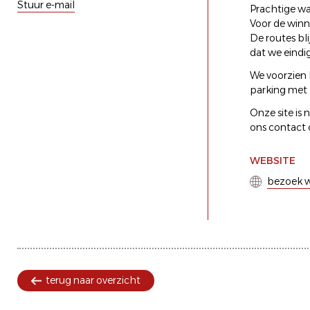
Stuur e-mail
Prachtige w
Voor de win
De routes bl
dat we eindig
We voorzien 
parking met 
Onze site is 
ons contact
WEBSITE
bezoek w
terug naar overzicht