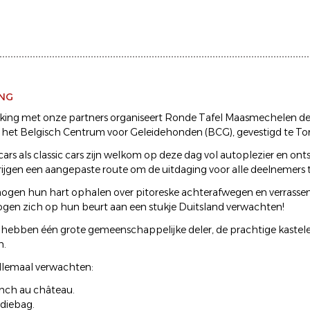
ING
ing met onze partners organiseert Ronde Tafel Maasmechelen dez
 het Belgisch Centrum voor Geleidehonden (BCG), gevestigd te To
ars als classic cars zijn welkom op deze dag vol autoplezier en on
rijgen een aangepaste route om de uitdaging voor alle deelnemers 
mogen hun hart ophalen over pitoreske achterafwegen en verrass
gen zich op hun beurt aan een stukje Duitsland verwachten!
 hebben één grote gemeenschappelijke deler, de prachtige kastel
n.
llemaal verwachten:
unch au château.
diebag.