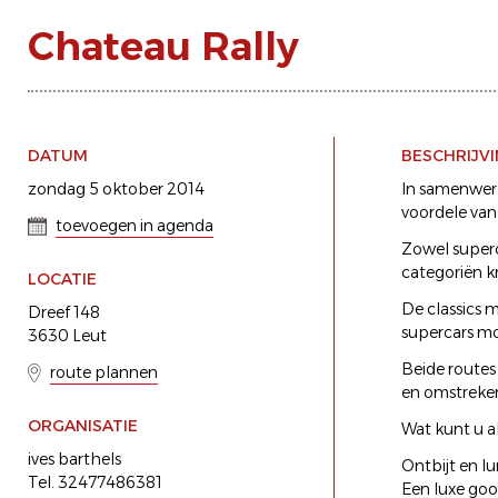
Chateau Rally
DATUM
BESCHRIJV
zondag 5 oktober 2014
In samenwerk
voordele van
toevoegen in agenda
Zowel superc
categoriën k
LOCATIE
De classics 
Dreef 148
supercars mo
3630 Leut
Beide routes
route plannen
en omstreke
ORGANISATIE
Wat kunt u a
ives barthels
Ontbijt en l
Tel. 32477486381
Een luxe goo