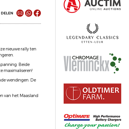
DELEN
e nieuwe rally ten
ngeren.
tspanning. Beide
te maximaliseren!
ende wendingen. De
en van het Maasland