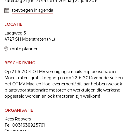
zaterdag 21 juni 2014 t.e.m. zondag 22 juni 2014
toevoegen in agenda
LOCATIE
Laagweg 5
4727 SH Moerstraten (NL)
route plannen
BESCHRIJVING
Op 21-6-2014 OTMV verenigings maaikampioenschap in
Moerstraten! gratis toegang en op 22-6-2014 voor de 3e keer
het OTMV Maai en Hooi evenement! dit jaar hebben we ook
plaats voor stationaire motoren en werktuigen die werkend
opgesteld worden en ook tractoren zijn welkom!
ORGANISATIE
Kees Roovers
Tel. 0031638925761