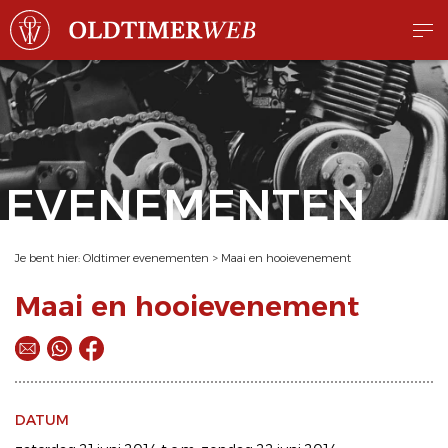
EVENEMENTEN
Je bent hier:
Oldtimer evenementen
>
Maai en hooievenement
Maai en hooievenement
DATUM