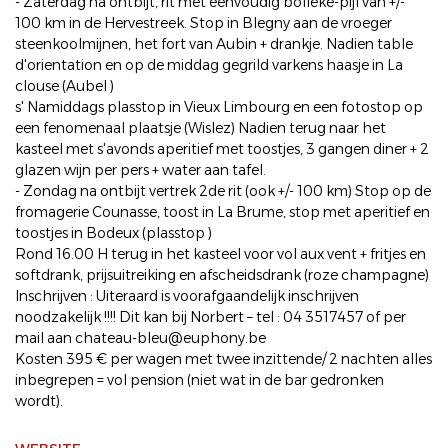
- Zaterdag na ontbijt, rit met eenvoudig bolleke-pijl van +/-
100 km in de Hervestreek. Stop in Blegny aan de vroeger
steenkoolmijnen, het fort van Aubin + drankje. Nadien table
d'orientation en op de middag gegrild varkens haasje in La
clouse (Aubel )
s' Namiddags plasstop in Vieux Limbourg en een fotostop op
een fenomenaal plaatsje (Wislez) Nadien terug naar het
kasteel met s'avonds aperitief met toostjes, 3 gangen diner + 2
glazen wijn per pers + water aan tafel.
- Zondag na ontbijt vertrek 2de rit (ook +/- 100 km) Stop op de
fromagerie Counasse, toost in La Brume, stop met aperitief en
toostjes in Bodeux (plasstop )
Rond 16.00 H terug in het kasteel voor vol aux vent + fritjes en
softdrank, prijsuitreiking en afscheidsdrank (roze champagne)
Inschrijven : Uiteraard is voorafgaandelijk inschrijven
noodzakelijk !!!! Dit kan bij Norbert – tel : 04 3517457 of per
mail aan chateau-bleu@euphony.be
Kosten 395 € per wagen met twee inzittende/ 2 nachten alles
inbegrepen = vol pension (niet wat in de bar gedronken
wordt).