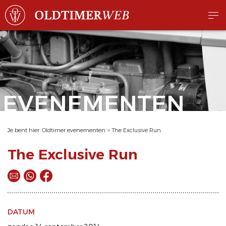
EVENEMENTEN
Je bent hier:
Oldtimer evenementen
>
The Exclusive Run
The Exclusive Run
DATUM