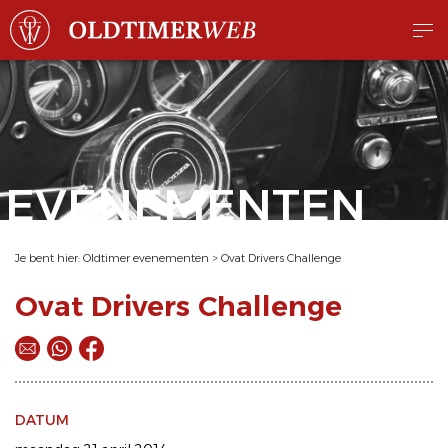
EVENEMENTEN
Je bent hier:
Oldtimer evenementen
>
Ovat Drivers Challenge
Ovat Drivers Challenge
DATUM