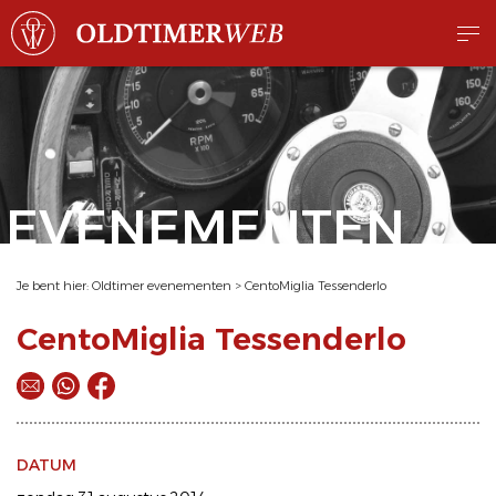
EVENEMENTEN
Je bent hier:
Oldtimer evenementen
>
CentoMiglia Tessenderlo
CentoMiglia Tessenderlo
DATUM