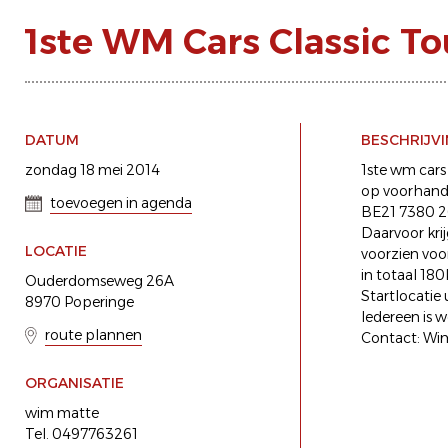
1ste WM Cars Classic To
DATUM
BESCHRIJV
zondag 18 mei 2014
1ste wm cars 
op voorhan
toevoegen in agenda
BE21 7380 2
Daarvoor krij
LOCATIE
voorzien voor
in totaal 18
Ouderdomseweg 26A
Startlocati
8970 Poperinge
Iedereen is 
route plannen
Contact: Wi
ORGANISATIE
wim matte
Tel. 0497763261