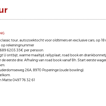
ur
ING
classic tour, autozoektocht voor oldtimers en exclusive cars, op 18 
d op rekeningnummer
689 6203.35€ per persoon.
gt U ontbijt, warme maaltijd, rallyplaat, road book en drankbonnetje
 de eerste drie. Afhaling van road book vanaf 8h. Start eerste wage
0km.
e uderdomseweg 26A, 8970 Poperinge (oude bowling).
welkom.
m Matte 0497 76 32 61