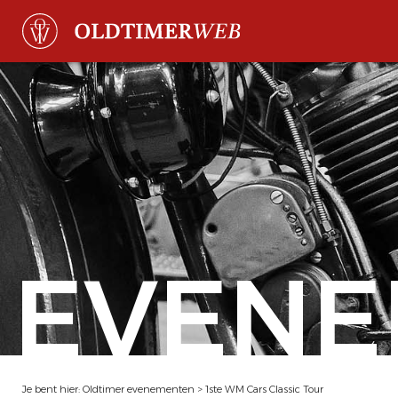
EVENE
Je bent hier:
Oldtimer evenementen
>
1ste WM Cars Classic Tour