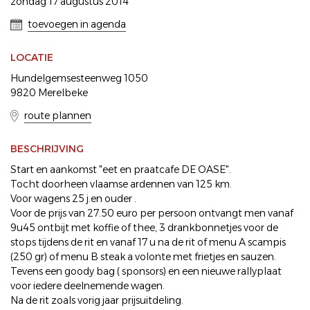
zondag 17 augustus 2014
toevoegen in agenda
LOCATIE
Hundelgemsesteenweg 1050
9820 Merelbeke
route plannen
BESCHRIJVING
Start en aankomst "eet en praatcafe DE OASE".
Tocht doorheen vlaamse ardennen van 125 km.
Voor wagens 25 j.en ouder .
Voor de prijs van 27.50 euro per persoon ontvangt men vanaf
9u45 ontbijt met koffie of thee, 3 drankbonnetjes voor de
stops tijdens de rit en vanaf 17 u na de rit of menu A scampis
(250 gr) of menu B steak a volonte met frietjes en sauzen.
Tevens een goody bag ( sponsors) en een nieuwe rallyplaat
voor iedere deelnemende wagen.
Na de rit zoals vorig jaar prijsuitdeling.