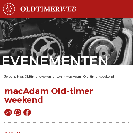
EVENEMENTEN
Je bent hier:
Oldtimer evenementen
>
macAdam Old-timer weekend
macAdam Old-timer
weekend