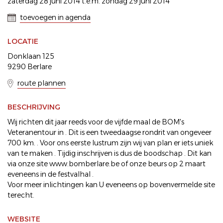
zaterdag 28 juni 2014 t.e.m. zondag 29 juni 2014
toevoegen in agenda
LOCATIE
Donklaan 125
9290 Berlare
route plannen
BESCHRIJVING
Wij richten dit jaar reeds voor de vijfde maal de BOM's
Veteranentour in . Dit is een tweedaagse rondrit van ongeveer
700 km. . Voor ons eerste lustrum zijn wij van plan er iets uniek
van te maken . Tijdig inschrijven is dus de boodschap . Dit kan
via onze site www.bomberlare.be of onze beurs op 2 maart
eveneens in de festvalhal .
Voor meer inlichtingen kan U eveneens op bovenvermelde site
terecht.
WEBSITE