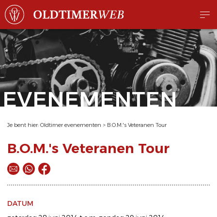
EVENEMENTEN
Je bent hier:
Oldtimer evenementen
>
B.O.M.'s Veteranen Tour
B.O.M.'s Veteranen Tour
DATUM