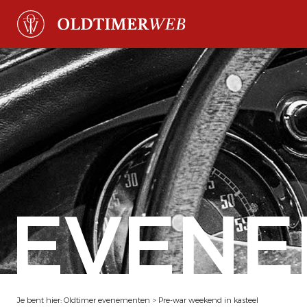
EVENE
Je bent hier:
Oldtimer evenementen
>
Pre-war weekend in kasteel