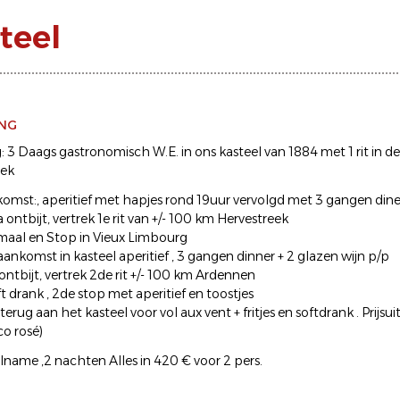
teel
ING
 3 Daags gastronomisch W.E. in ons kasteel van 1884 met 1 rit in de 
eek
komst:, aperitief met hapjes rond 19uur vervolgd met 3 gangen dine
 ontbijt, vertrek 1e rit van +/- 100 km Hervestreek
aal en Stop in Vieux Limbourg
ankomst in kasteel aperitief , 3 gangen dinner + 2 glazen wijn p/p
ntbijt, vertrek 2de rit +/- 100 km Ardennen
 drank , 2de stop met aperitief en toostjes
rug aan het kasteel voor vol aux vent + fritjes en softdrank . Prijsui
co rosé)
elname ,2 nachten Alles in 420 € voor 2 pers.