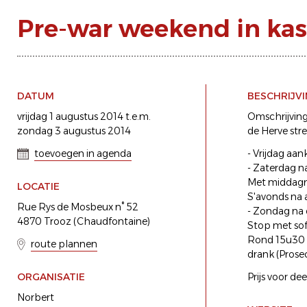
Pre-war weekend in kas
DATUM
BESCHRIJV
vrijdag 1 augustus 2014 t.e.m.
Omschrijving:
zondag 3 augustus 2014
de Herve str
toevoegen in agenda
- Vrijdag aan
- Zaterdag na
Met middagm
LOCATIE
S'avonds na a
Rue Rys de Mosbeux n° 52
- Zondag na o
4870 Trooz (Chaudfontaine)
Stop met soft
Rond 15u30 te
route plannen
drank (Prose
ORGANISATIE
Prijs voor de
Norbert