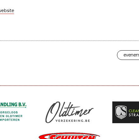
ebsite
evenem