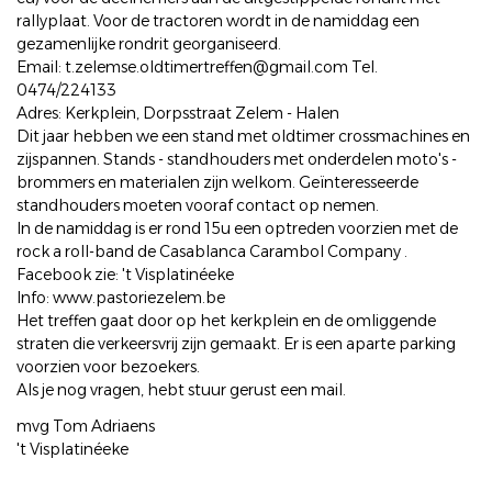
rallyplaat. Voor de tractoren wordt in de namiddag een
gezamenlijke rondrit georganiseerd.
Email: t.zelemse.oldtimertreffen@gmail.com Tel.
0474/224133
Adres: Kerkplein, Dorpsstraat Zelem - Halen
Dit jaar hebben we een stand met oldtimer crossmachines en
zijspannen. Stands - standhouders met onderdelen moto's -
brommers en materialen zijn welkom. Geïnteresseerde
standhouders moeten vooraf contact op nemen.
In de namiddag is er rond 15u een optreden voorzien met de
rock a roll-band de Casablanca Carambol Company .
Facebook zie: 't Visplatinéeke
Info: www.pastoriezelem.be
Het treffen gaat door op het kerkplein en de omliggende
straten die verkeersvrij zijn gemaakt. Er is een aparte parking
voorzien voor bezoekers.
Als je nog vragen, hebt stuur gerust een mail.
mvg Tom Adriaens
't Visplatinéeke