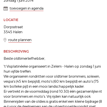
zondag 1 juni 2014
toevoegen in agenda
LOCATIE
Dorpsstraat
3545 Halen
route plannen
BESCHRIJVING
Beste oldtimerliefhebber,
't Visplatinéeke organiseert in Zelem - Halen op zondag 1 juni
hun vijfde treffen.
We organiseren rondritten voor oldtimer brommers, solexen,
vespa's (45 km bepijld), moto's (60 km bepijld) en auto's (75
km bolleke pijl) in een mooi landschappelijk kader.
Er vertrekt in de voormiddag (rond 10.30) één gezamenlijke rit
voor brommers en moto's. Vrij rijden kan natuurlijk ook.
Binnenrijden van de oldies is gratis enkel een kleine bijdrage (8
eu) voor de deelnemers aan de uitgestippelde rondrit met