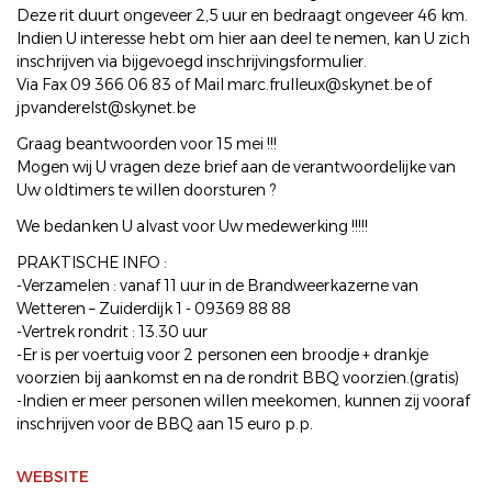
Deze rit duurt ongeveer 2,5 uur en bedraagt ongeveer 46 km.
Indien U interesse hebt om hier aan deel te nemen, kan U zich
inschrijven via bijgevoegd inschrijvingsformulier.
Via Fax 09 366 06 83 of Mail marc.frulleux@skynet.be of
jpvanderelst@skynet.be
Graag beantwoorden voor 15 mei !!!
Mogen wij U vragen deze brief aan de verantwoordelijke van
Uw oldtimers te willen doorsturen ?
We bedanken U alvast voor Uw medewerking !!!!!
PRAKTISCHE INFO :
-Verzamelen : vanaf 11 uur in de Brandweerkazerne van
Wetteren – Zuiderdijk 1 - 09369 88 88
-Vertrek rondrit : 13.30 uur
-Er is per voertuig voor 2 personen een broodje + drankje
voorzien bij aankomst en na de rondrit BBQ voorzien.(gratis)
-Indien er meer personen willen meekomen, kunnen zij vooraf
inschrijven voor de BBQ aan 15 euro p.p.
WEBSITE