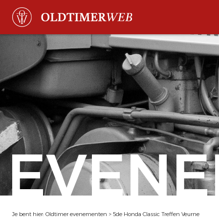
EVENE
Je bent hier:
Oldtimer evenementen
>
5de Honda Classic Treffen Veurne