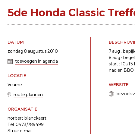
5de Honda Classic Tref
DATUM
BESCHRIJV
zondag 8 augustus 2010
7 aug : bepi
8 aug : bege
toevoegen in agenda
start : 10u
nadien BBQ m
LOCATIE
Veurne
WEBSITE
bezoek w
route plannen
ORGANISATIE
norbert blanckaert
Tel. 0473/789499
Stuur e-mail