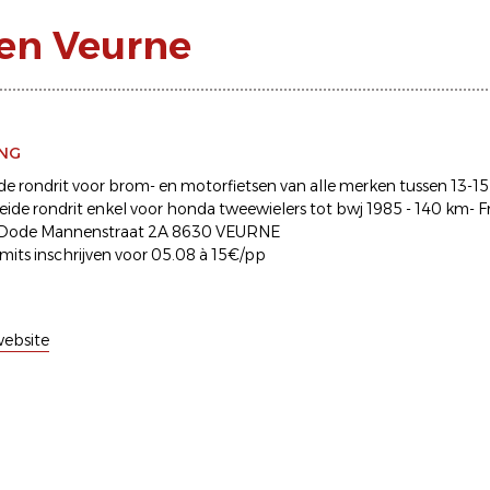
fen Veurne
ING
jlde rondrit voor brom- en motorfietsen van alle merken tussen 13-
leide rondrit enkel voor honda tweewielers tot bwj 1985 - 140 km- 
15 Dode Mannenstraat 2A 8630 VEURNE
its inschrijven voor 05.08 à 15€/pp
ebsite