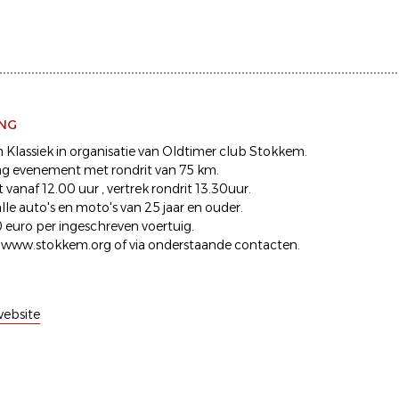
ING
 Klassiek in organisatie van Oldtimer club Stokkem.
g evenement met rondrit van 75 km.
anaf 12.00 uur , vertrek rondrit 13.30uur.
le auto's en moto's van 25 jaar en ouder.
euro per ingeschreven voertuig.
 www.stokkem.org of via onderstaande contacten.
ebsite