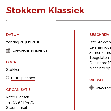
Stokkem Klassiek
DATUM
BESCHRIJV
zondag 20 juni 2010
1ste Stokkem
Een namidda
toevoegen in agenda
Samenkomst v
Toegelaten al
LOCATIE
Deelname 10 
Meer info op
Stokkem
route plannen
WEBSITE
bezoek w
ORGANISATIE
Peter Cloesen
Tel. 089 41 74 70
Stuur e-mail