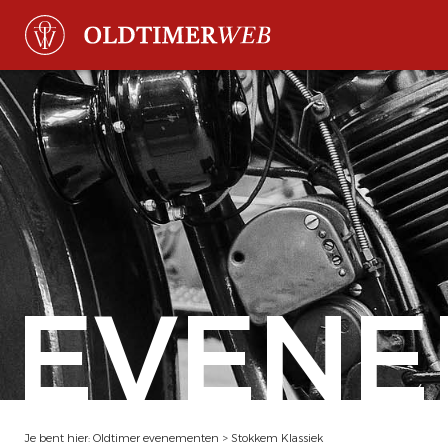
EVENE
Je bent hier:
Oldtimer evenementen
>
Stokkem Klassiek