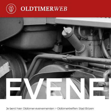
EVENE
Je bent hier:
Oldtimer evenementen
>
Oldtimertreffen Stad Bilzen