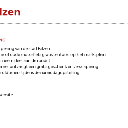
lzen
ING
ening van de stad Bilzen.
mer of oude motorfiets gratis tentoon op het marktplein.
 en neem deel aan de rondrit.
emer ontvangt een gratis geschenk en versnapering.
oldtimers tijdens de namiddagopstelling.
ebsite