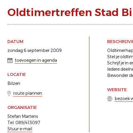
Oldtimertreffen Stad Bi
DATUM
BESCHRIJV
zondag 6 september 2009
Oldtimerhapp
Stel je oldti
toevoegen in agenda
Schrijf je in
Iedere deeln
LOCATIE
Bewonder de 
Bilzen
WEBSITE
route plannen
bezoek w
ORGANISATIE
Stefan Martens
Tel. 089/413097
Stuur e-mail