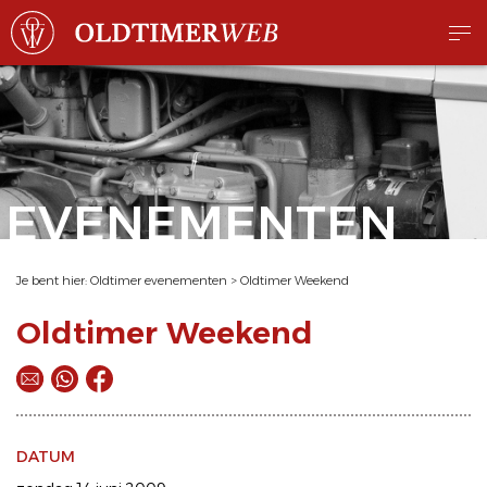
EVENEMENTEN
Je bent hier:
Oldtimer evenementen
>
Oldtimer Weekend
Oldtimer Weekend
DATUM