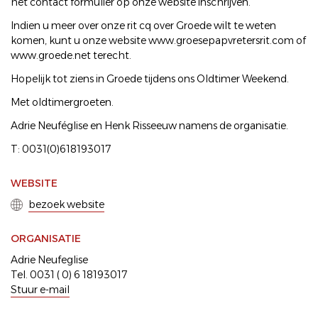
het contact formulier op onze website inschrijven.
Indien u meer over onze rit cq over Groede wilt te weten
komen, kunt u onze website www.groesepapvretersrit.com of
www.groede.net terecht.
Hopelijk tot ziens in Groede tijdens ons Oldtimer Weekend.
Met oldtimergroeten.
Adrie Neuféglise en Henk Risseeuw namens de organisatie.
T: 0031(0)618193017
WEBSITE
bezoek website
ORGANISATIE
Adrie Neufeglise
Tel. 0031 ( 0) 6 18193017
Stuur e-mail