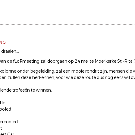
ING
 draaien...
 van de fLoPmeeting zal doorgaan op 24 mei te Moerkerke St.-Rit
n kolonne onder begeleiding, zal een mooie rondrit zijn, mensen die v
n zullen deze herkennen, voor wie deze route dus nog eens wil ov
illende trofeeën te winnen:
tle
cooled
f
tercooled
nt
west Car