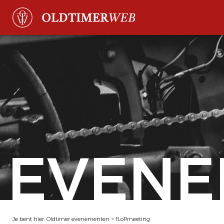
EVENE
Je bent hier:
Oldtimer evenementen
>
fLoPmeeting