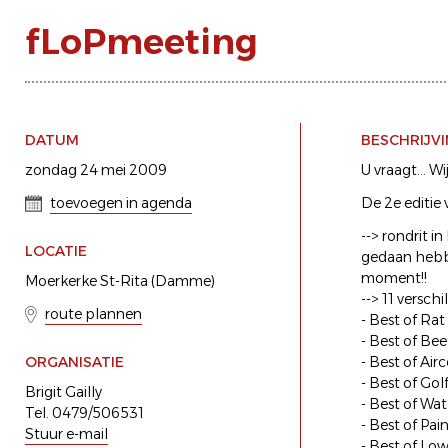
fLoPmeeting
DATUM
BESCHRIJV
zondag 24 mei 2009
U vraagt... Wij
toevoegen in agenda
De 2e editie
--> rondrit i
LOCATIE
gedaan hebbe
moment!!
Moerkerke St-Rita (Damme)
--> 11 versch
route plannen
- Best of Rat
- Best of Bee
ORGANISATIE
- Best of Air
- Best of Gol
Brigit Gailly
- Best of Wa
Tel. 0479/506531
- Best of Pai
Stuur e-mail
- Best of Lo