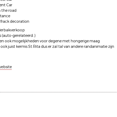
sent Car
n the road
stance
ofrack decoration
offerbakverkoop
 (auto-gerelateerd..)
izen ook mogelijkheden voor degene met hongerige maag
n ook juist kermis St.Rita dus er zal tal van andere randanimatie zijn
ebsite