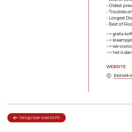
- Oldest pre
- Troubles o
- Longest Di
- Best of Ro
--> gratis k
--> kraampjes
--> we voor
--> het is da
WEBSITE
bezoek w
terug naar overzicht