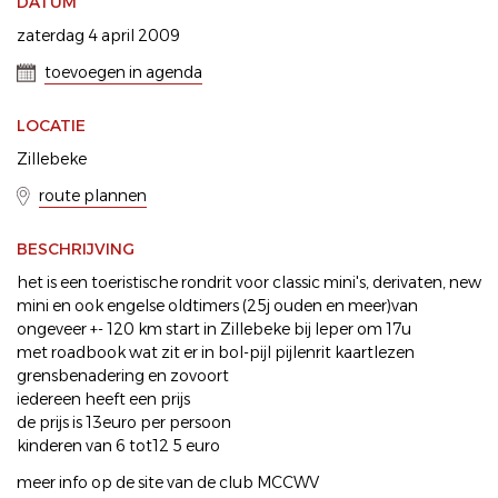
DATUM
zaterdag 4 april 2009
toevoegen in agenda
LOCATIE
Zillebeke
route plannen
BESCHRIJVING
het is een toeristische rondrit voor classic mini's, derivaten, new
mini en ook engelse oldtimers (25j ouden en meer)van
ongeveer +- 120 km start in Zillebeke bij Ieper om 17u
met roadbook wat zit er in bol-pijl pijlenrit kaartlezen
grensbenadering en zovoort
iedereen heeft een prijs
de prijs is 13euro per persoon
kinderen van 6 tot12 5 euro
meer info op de site van de club MCCWV