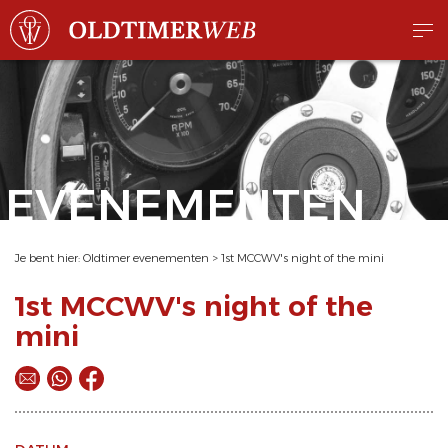
EVENEMENTEN
Je bent hier:
Oldtimer evenementen
>
1st MCCWV's night of the mini
1st MCCWV's night of the
mini