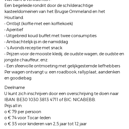
Een begeleide rondrit door de schilderachtige
kasteeldomeinen van het Brugse Ommeland en het
Houtland.
• Ontbijt (koffie met een koffiekoek)
• Aperitief
• Uitgebreid koud buffet met twee consumpties
• Ambachtelijk ijs in de namiddag
• 's Avonds receptie met snack
• Prijzen voor de mooiste kledij, de oudste wagen, de oudste en
jongste chauffeur, enz.
• Een sfeervolle ontmoeting met gelijkgestemde liefhebbers
Per wagen ontvangt u: een roadbook, rallyplaat, aandenken
en goodiebag.
Deelname
U kunt zich inschrijven door een overschrijving te doen naar
IBAN: BE30 1030 3813 4711 of BIC: NICABEBB.
Prijs all in:
o € 79 per persoon
o € 74 voor Tocar-leden
o € 35 voor kinderen van 2,5 jaar tot 12 jaar