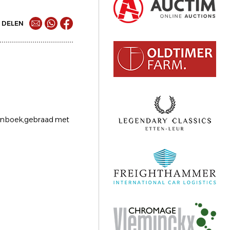
DELEN
ttenboek,gebraad met