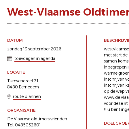
West-Vlaamse Oldtimer 
DATUM
BESCHRIJV
zondag 13 september 2026
westvlaamse 
met start de
toevoegen in agenda
samen komst 
inbegrepen i
LOCATIE
warme groent
inschrijven 
Tureyendreef 21
inschrijven 
8480 Eernegem
op de wep va
route plannen
www.de vlaam
voor deze ri
!!! u bent ing
ORGANISATIE
De Vlaamse oldtimers vrienden
DOELGROE
Tel. 0485032601