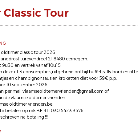
Classic Tour
ING
oldtimer classic tour 2026
 landdrost.tureyendreef 21 8480 eernegem.
9u30 en vertrek vanaf 10u15.
n deze rit.3 consumptie,s,uitgebreid ontbijtbuffet,rally bord en ri
jes en champignonsaus en kroketten diet voor 59€ p.p.
voor 10 september 2026.
kan per mail.vlaamseoldtemervrienden@gmail.com of
n de vlaamse oldtimer vrienden.
se oldtimer vrienden.be.
t te betalen op rek BE 91 1030 5423 3576
eschreven na betaling !!!
P