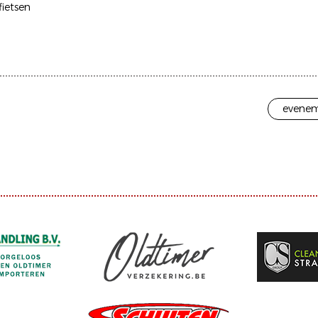
ietsen
evenem