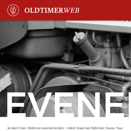
EVENE
Je bent hier:
Oldtimer evenementen
>
West-Vlaamse Oldtimer Classic Tour