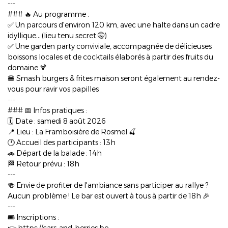
---
### 🔥 Au programme :
✅ Un parcours d'environ 120 km, avec une halte dans un cadre
idyllique… (lieu tenu secret 🤫)
✅ Une garden party conviviale, accompagnée de délicieuses
boissons locales et de cocktails élaborés à partir des fruits du
domaine 🍹
🍔 Smash burgers & frites maison seront également au rendez-
vous pour ravir vos papilles
---
### 📅 Infos pratiques :
🗓️ Date : samedi 8 août 2026
📍 Lieu : La Framboisière de Rosmel 🍒
🕐 Accueil des participants : 13h
🚗 Départ de la balade : 14h
🏁 Retour prévu : 18h
---
🍻 Envie de profiter de l'ambiance sans participer au rallye ?
Aucun problème ! Le bar est ouvert à tous à partir de 18h 🎉
---
🎟️ Inscriptions :