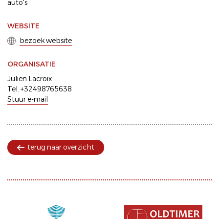
auto's
WEBSITE
bezoek website
ORGANISATIE
Julien Lacroix
Tel. +32498765638
Stuur e-mail
terug naar overzicht