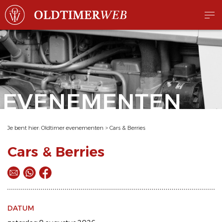
EVENEMENTEN
Je bent hier:
Oldtimer evenementen
>
Cars & Berries
Cars & Berries
DATUM