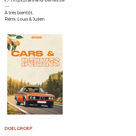
👉 https://cars-and-berries.be
---
À très bientôt,
Rémi, Louis & Julien
DOELGROEP