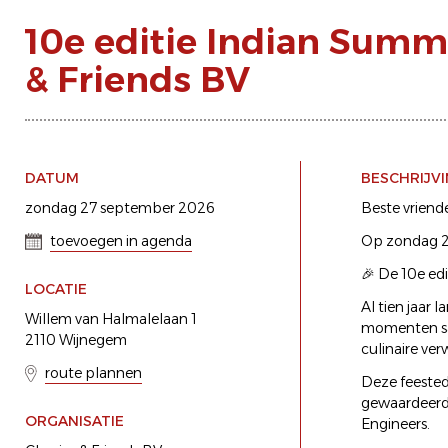
10e editie Indian Summe
& Friends BV
DATUM
BESCHRIJV
zondag 27 september 2026
Beste vriend
toevoegen in agenda
Op zondag 27
🎉 De 10e ed
LOCATIE
Al tien jaar 
Willem van Halmalelaan 1
momenten sam
2110 Wijnegem
culinaire ve
route plannen
Deze feested
gewaardeerd
ORGANISATIE
Engineers.