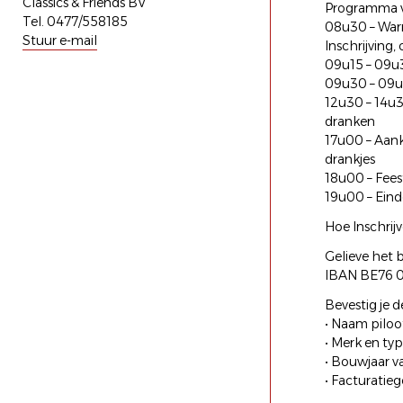
Classics & Friends BV
Programma v
Tel. 0477/558185
08u30 – War
Stuur e-mail
Inschrijving
09u15 – 09u3
09u30 – 09u4
12u30 – 14u3
dranken
17u00 – Aank
drankjes
18u00 – Feest
19u00 – Eind
Hoe Inschrij
Gelieve het b
IBAN BE76 0
Bevestig je 
• Naam piloo
• Merk en ty
• Bouwjaar v
• Facturatie