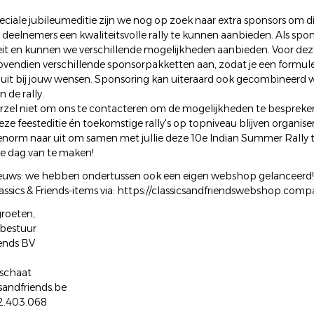
eciale jubileumeditie zijn we nog op zoek naar extra sponsors om di
deelnemers een kwaliteitsvolle rally te kunnen aanbieden. Als spon
liteit en kunnen we verschillende mogelijkheden aanbieden. Voor dez
vendien verschillende sponsorpakketten aan, zodat je een formule
luit bij jouw wensen. Sponsoring kan uiteraard ook gecombineerd
 de rally.
arzel niet om ons te contacteren om de mogelijkheden te bespreken.
ze feesteditie én toekomstige rally's op topniveau blijven organise
 enorm naar uit om samen met jullie deze 10e Indian Summer Rally t
ke dag van te maken!
euws: we hebben ondertussen ook een eigen webshop gelanceerd
assics & Friends-items via: https://classicsandfriendswebshop.compa
roeten,
bestuur
iends BV
schaat
sandfriends.be
2.403.068