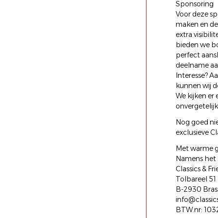
Sponsoring
Voor deze sp
maken en de 
extra visibi
bieden we bo
perfect aans
deelname aan
Interesse? A
kunnen wij de
We kijken er
onvergetelij
Nog goed ni
exclusieve Cl
Met warme g
Namens het 
Classics & Fr
Tolbareel 51
B-2930 Bras
info@classic
BTW.nr: 103