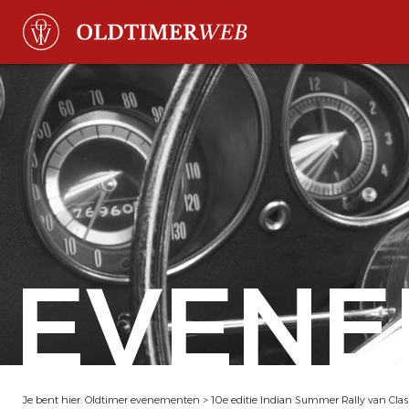
EVENE
Je bent hier:
Oldtimer evenementen
>
10e editie Indian Summer Rally van Clas