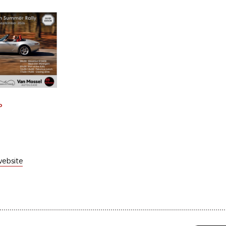
P
ebsite