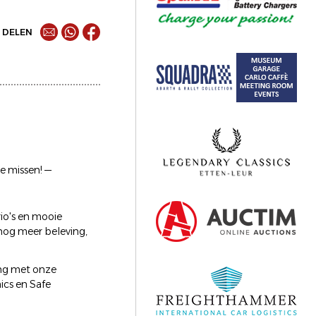
DELEN
e missen! —
rio's en mooie
nog meer beleving,
ing met onze
cs en Safe