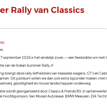
r Rally van Classics
ING
en,
 september 2026 is het eindelijk zover…— een feesteditie om niet t
itie van de Indian Summer Rally 🎉
lang brengt deze rally liefhebbers van klassieke wagens, GT's en Cab
en. Dit jubileum willen we dan ook extra bijzonder maken, met 
rwennerij, gezelligheid en mooie landschappen onderweg.
itie wordt georganiseerd door Classics & Friends BV, in samenwerk
e hoofdsponsors: Van Mossel Autolease, BMW Meeusen, EIA Techni