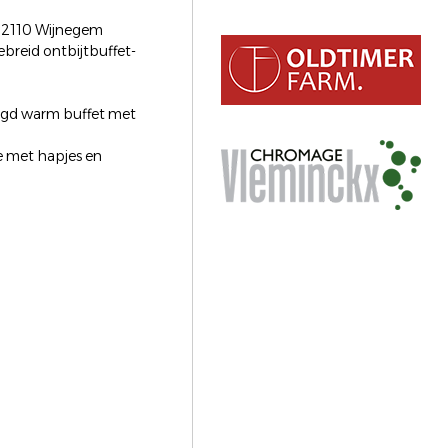
 2110 Wijnegem
breid ontbijtbuffet-
orgd warm buffet met
e met hapjes en