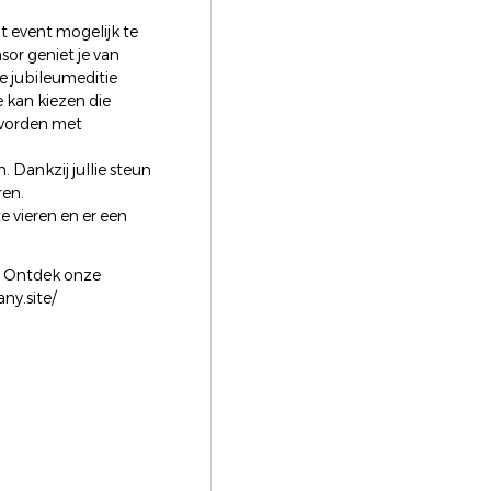
t event mogelijk te
sor geniet je van
e jubileumeditie
 kan kiezen die
 worden met
 Dankzij jullie steun
ren.
e vieren en er een
! Ontdek onze
ny.site/