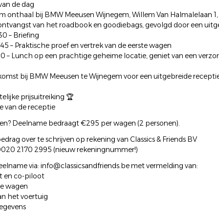
an de dag
m onthaal bij BMW Meeusen Wijnegem, Willem Van Halmalelaan 1,
, ontvangst van het roadbook en goodiebags, gevolgd door een uitge
0 – Briefing
5 – Praktische proef en vertrek van de eerste wagen
0 – Lunch op een prachtige geheime locatie, geniet van een verz
omst bij BMW Meeusen te Wijnegem voor een uitgebreide recepti
elijke prijsuitreiking 🏆
e van de receptie
ven? Deelname bedraagt €295 per wagen (2 personen).
edrag over te schrijven op rekening van Classics & Friends BV
020 2170 2995 (nieuw rekeningnummer!)
deelname via: info@classicsandfriends.be met vermelding van:
t en co-piloot
pe wagen
an het voertuig
gegevens