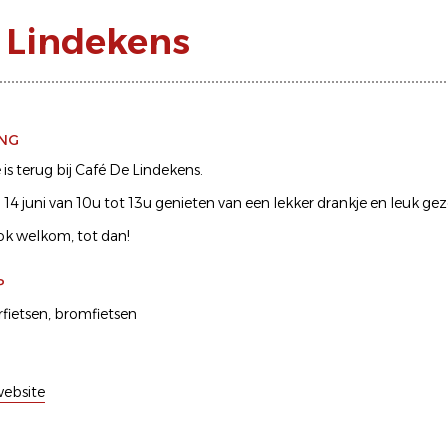
e Lindekens
ING
 is terug bij Café De Lindekens.
4 juni van 10u tot 13u genieten van een lekker drankje en leuk ge
k welkom, tot dan!
P
fietsen
bromfietsen
ebsite