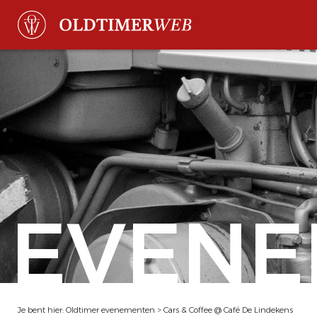
EVENE
Je bent hier:
Oldtimer evenementen
>
Cars & Coffee @ Café De Lindekens