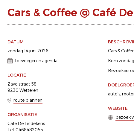
Cars & Coffee @ Café D
DATUM
BESCHRIJV
zondag 14 juni 2026
Cars & Coffee
toevoegen in agenda
Kom zondag 1
Bezoekers oo
LOCATIE
Zavelstraat 58
DOELGROE
9230 Wetteren
auto's
motor
route plannen
WEBSITE
ORGANISATIE
bezoek w
Café De Lindekens
Tel. 0468482055