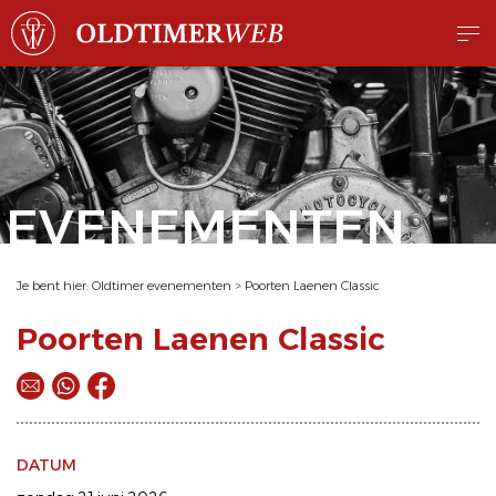
EVENEMENTEN
Je bent hier:
Oldtimer evenementen
>
Poorten Laenen Classic
Poorten Laenen Classic
DATUM