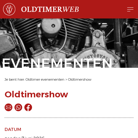
EVENEMENTEN
Je bent hier:
Oldtimer evenementen
>
Oldtimershow
Oldtimershow
DATUM