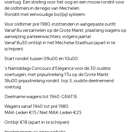
voertuig. Een streling voor het oog en een mooie rondrit voor
de oldtimers in de regio van Mechelen.
Rondrit met eenvoudige bol/pijl systeem.
Voor oldtimer pré 1980, inzittenden in aangepaste outfit.
Vanaf 8u verzamelen op de Grote Markt, plaatsing wagens op
aanwijzing parkeerwachters, volgens jaartal.
Vanaf 8u30 ontbijt in het Mechelse Stadhuis (apart in te
schrijven)
Start rondrit tussen 09u00 en 10u00.
's Namiddags Concours d'Elégance voor de 30 oudste
voertuigen, met prijsuitreiking 17u op de Grote Markt.
18u00 prijsuitreiking rondrit, top 3, oudste deelnemend
voertuig
Deelname wagens tot 1940: GRATIS
Wagens vanaf 1940 tot pré 1980:
MAK-Leden €15 / Niet MAK-Leden €25
Ontbijt €18 (apart in te schrijven)