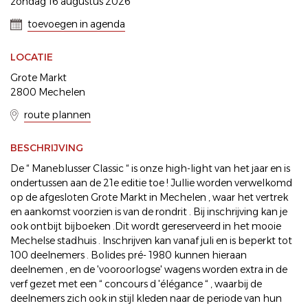
zondag 16 augustus 2026
toevoegen in agenda
LOCATIE
Grote Markt
2800 Mechelen
route plannen
BESCHRIJVING
De “ Maneblusser Classic “ is onze high-light van het jaar en is
ondertussen aan de 21e editie toe ! Jullie worden verwelkomd
op de afgesloten Grote Markt in Mechelen , waar het vertrek
en aankomst voorzien is van de rondrit . Bij inschrijving kan je
ook ontbijt bijboeken .Dit wordt gereserveerd in het mooie
Mechelse stadhuis . Inschrijven kan vanaf juli en is beperkt tot
100 deelnemers . Bolides pré- 1980 kunnen hieraan
deelnemen , en de 'vooroorlogse' wagens worden extra in de
verf gezet met een “ concours d 'élégance “ , waarbij de
deelnemers zich ook in stijl kleden naar de periode van hun