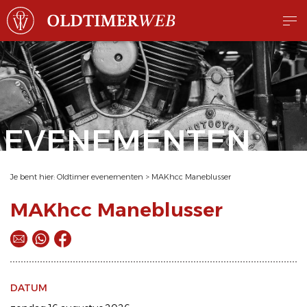
EVENEMENTEN
Je bent hier:
Oldtimer evenementen
>
MAKhcc Maneblusser
MAKhcc Maneblusser
DATUM