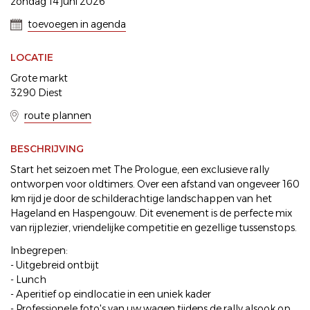
zondag 14 juni 2026
toevoegen in agenda
LOCATIE
Grote markt
3290 Diest
route plannen
BESCHRIJVING
Start het seizoen met The Prologue, een exclusieve rally
ontworpen voor oldtimers. Over een afstand van ongeveer 160
km rijd je door de schilderachtige landschappen van het
Hageland en Haspengouw. Dit evenement is de perfecte mix
van rijplezier, vriendelijke competitie en gezellige tussenstops.
Inbegrepen:
- Uitgebreid ontbijt
- Lunch
- Aperitief op eindlocatie in een uniek kader
- Professionele foto's van uw wagen tijdens de rally alsook op