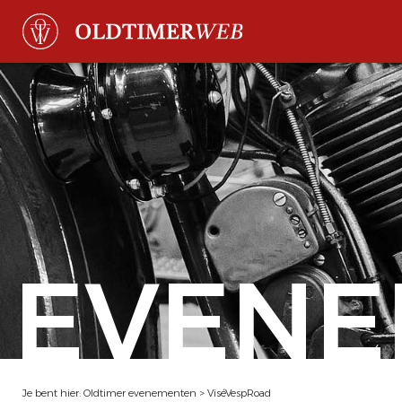
EVENE
Je bent hier:
Oldtimer evenementen
>
ViséVespRoad