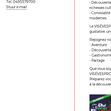
Tel. 0495579700
• Découverte
Stuur e-mail
richesses cul
• Conviviali
modernes.
Le VISÉVESPR
gustative, u
Rejoignez-no
- Aventure
- Découvert
- Gastronom
- Partage
Que vous soy
VISÉVESPROAD
Préparez-vous
à la découver