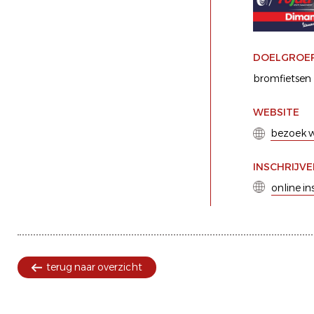
DOELGROE
bromfietsen
WEBSITE
bezoek w
INSCHRIJV
online in
terug naar overzicht