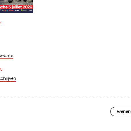
P
ebsite
EN
schrijven
evenem