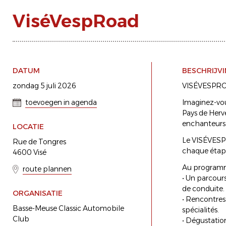
ViséVespRoad
DATUM
BESCHRIJV
zondag 5 juli 2026
VISÉVESPROA
toevoegen in agenda
Imaginez-vous
Pays de Herv
enchanteurs
LOCATIE
Le VISÉVESPR
Rue de Tongres
chaque étape 
4600 Visé
Au programm
route plannen
• Un parcours
de conduite.
ORGANISATIE
• Rencontres 
Basse-Meuse Classic Automobile
spécialités.
Club
• Dégustation