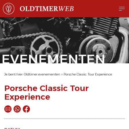
EVENEMENTEN
Je bent hier:
Oldtimer evenementen
>
Porsche Classic Tour Experience
Porsche Classic Tour
Experience