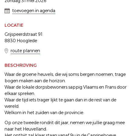
zondag 31 mei 2026
toevoegen in agenda
LOCATIE
Grijspeerdstraat 91
8830 Hooglede
route plannen
BESCHRIJVING
Waar de groene heuvels, die wij soms bergen noemen, trage
bogen maken aan de horizon.
Waar de lokale dorpsbewoners sappig Vlaams en Frans door
elkaar spreken.
Waar de tijd iets trager lijkt te gaan dan in de rest van de
wereld.
Welkom in het zuiden van de provincie.
Op onze tweede rondrit dit jaar, nemen we jullie graag mee
naar het Heuvelland.
Het ontbijt zal klaar staan vanaf 9u in de Caprinehoeve,