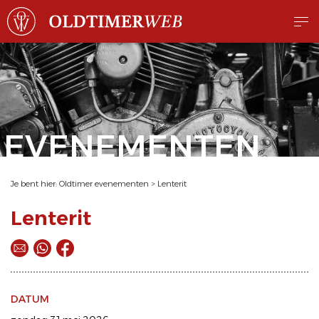
EVENEMENTEN
Je bent hier:
Oldtimer evenementen
>
Lenterit
Lenterit
DATUM