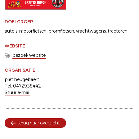
DOELGROEP
auto's
motorfietsen
bromfietsen
vrachtwagens
tractoren
WEBSITE
bezoek website
ORGANISATIE
piet heugebaert
Tel. 0472938442
Stuur e-mail
terug naar overzicht