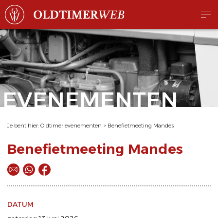
EVENEMENTEN
Je bent hier:
Oldtimer evenementen
>
Benefietmeeting Mandes
Benefietmeeting Mandes
DATUM