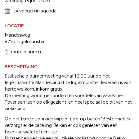
zaterdag 13 juni 2026
toevoegen in agenda
LOCATIE
Mandesweg
8770 Ingelmunster
route plannen
BESCHRIJVING
Statische oldtimermeeting vanaf 10.00 uur op het
legendarische Mandescircuit te Ingelmunster. Iedereen is van
harte welkom, inkom gratis.
De meeting wordt gehouden ten voordele van vzw Kloen:
Tover een lach op elk gezicht, en heel speciaal op dit van het
zieke kind.
Op het terrein voorzien wij een pop-up bar en 'Beste Frietjes'
verzorgt er de catering. Je kan er ook genieten van een
heerlijke wafel of een ijsje.
Dit jaar hebben we een muzikale omlijsting door de Retro