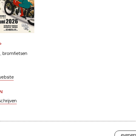
P
n
bromfietsen
ebsite
EN
schrijven
evenem