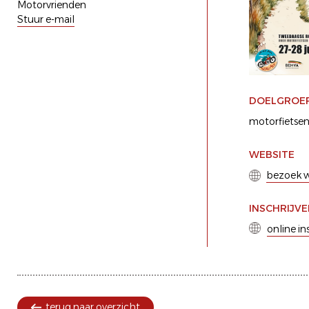
Motorvrienden
Stuur e-mail
DOELGROE
motorfietse
WEBSITE
bezoek w
INSCHRIJV
online in
terug naar overzicht