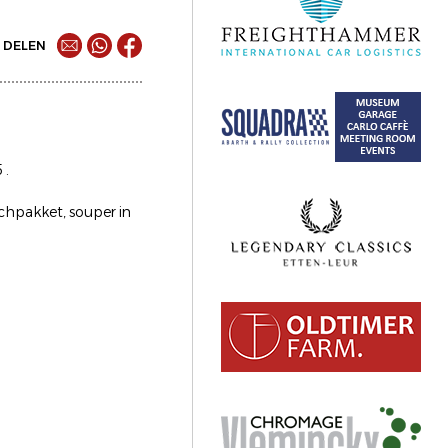
DELEN
 .
nchpakket, souper in