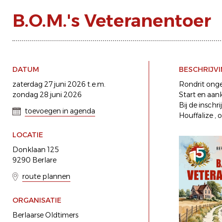
B.O.M.'s Veteranentoer
DATUM
BESCHRIJV
zaterdag 27 juni 2026 t.e.m.
Rondrit onge
zondag 28 juni 2026
Start en aank
Bij de insch
toevoegen in agenda
Houffalize ,
LOCATIE
Donklaan 125
9290 Berlare
route plannen
ORGANISATIE
Berlaarse Oldtimers