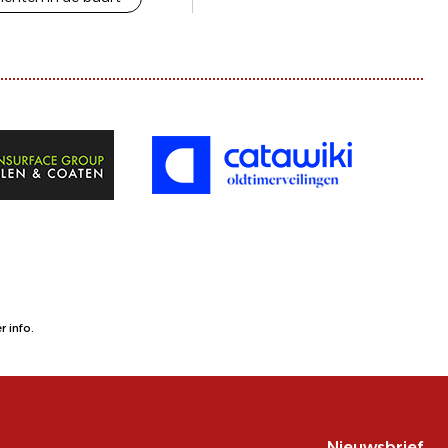
 info.
Nieuwsbrief