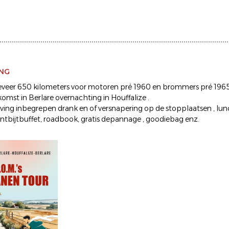
ING
veer 650 kilometers voor motoren pré 1960 en brommers pré 1965
omst in Berlare overnachting in Houffalize .
rijving inbegrepen drank en of versnapering op de stopplaatsen , lu
 ontbijtbuffet, roadbook, gratis depannage , goodiebag enz.