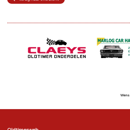
Wens 
Oldtimerweb