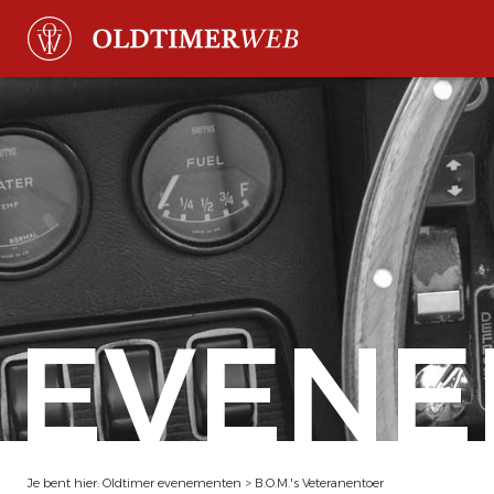
EVENE
Je bent hier:
Oldtimer evenementen
>
B.O.M.'s Veteranentoer