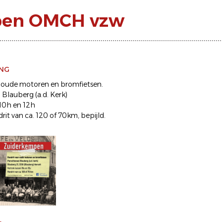
mpen OMCH vzw
ING
 oude motoren en bromfietsen.
 Blauberg (a.d. Kerk)
 10h en 12h
rit van ca. 120 of 70km, bepijld.