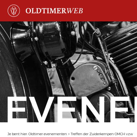
EVENE
Je bent hier:
Oldtimer evenementen
>
Treffen der Zuiderkempen OMCH vzw