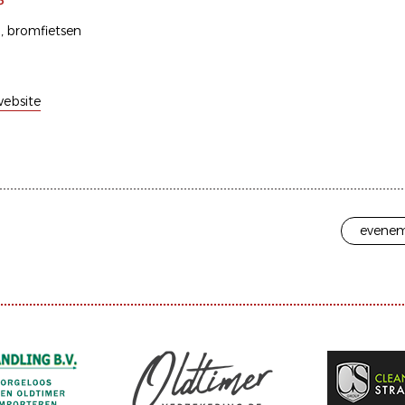
P
n
bromfietsen
ebsite
evenem