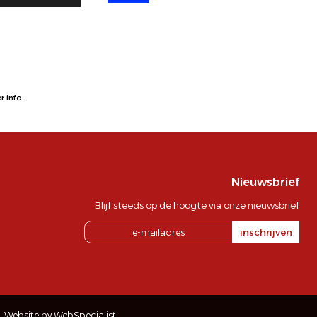
 info.
Nieuwsbrief
Blijf steeds op de hoogte via onze nieuwsbrief
inschrijven
Website by WebSpecialist