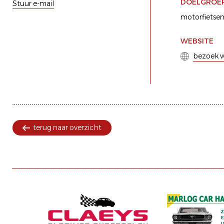
DOELGROE
Stuur e-mail
motorfietse
WEBSITE
bezoek w
terug naar overzicht