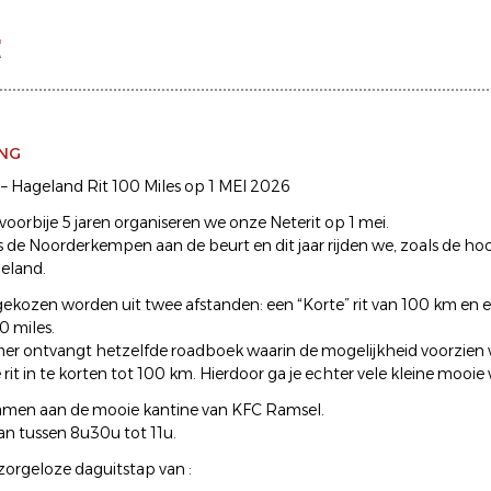
t
ING
– Hageland Rit 100 Miles op 1 MEI 2026
voorbije 5 jaren organiseren we onze Neterit op 1 mei.
as de Noorderkempen aan de beurt en dit jaar rijden we, zoals de ho
eland.
gekozen worden uit twee afstanden: een “Korte” rit van 100 km en ee
0 miles.
er ontvangt hetzelfde roadboek waarin de mogelijkheid voorzien 
rit in te korten tot 100 km. Hierdoor ga je echter vele kleine mooi
men aan de mooie kantine van KFC Ramsel.
an tussen 8u30u tot 11u.
zorgeloze daguitstap van :