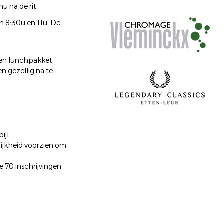
 na de rit.
n 8:30u en 11u. De
B en lunchpakket
n gezellig na te
ijl.
lijkheid voorzien om
e 70 inschrijvingen