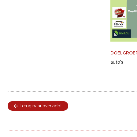
DOELGROE
auto's
terug naar overzicht