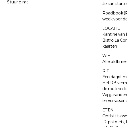
Stuur e-mail
Je kan start
Roadbook (RB
week voor de 
LOCATIE
Kantine van 
Bistro La Co
kaarten
WIE
Alle oldtimer
RIT
Een dagrit m
Het RB vermel
de route in t
Wij garander
en verrassen
ETEN
Ontbijt tuss
• 2 pistolets,