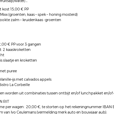
/fruitsap/water/…
 kost 15,00 € PP
 Mixx (groenten, kaas – spek – honing mosterd)
rookte zalm – kruidenkaas -groenten
2,00 € PP voor 3 gangen
t: 2 kaaskroketten
cht
ris slaatje en kroketten
 met puree
Vanille-ijs met calvados appels
Bistro La Corbeille
en worden uit combinaties tussen ontbijt en/of lunchpakket en/of 
N RIT
name per wagen : 20,00 €, te storten op het rekeningnummer IBAN
m van Ivo Ceulemans (vermelding merk auto en bouwjaar aub).