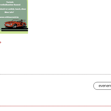
P
evenem