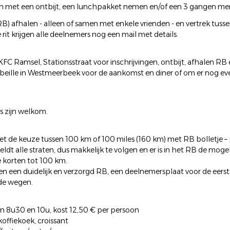
en met een ontbijt, een lunchpakket nemen en/of een 3 gangen menu
) afhalen - alleen of samen met enkele vrienden - en vertrek tusse
rit krijgen alle deelnemers nog een mail met details.
KFC Ramsel, Stationsstraat voor inschrijvingen, ontbijt, afhalen R
rbeille in Westmeerbeek voor de aankomst en diner of om er nog eve
s zijn welkom.
et de keuze tussen 100 km of 100 miles (160 km) met RB bolletje – p
dt alle straten, dus makkelijk te volgen en er is in het RB de moge
e korten tot 100 km.
en een duidelijk en verzorgd RB, een deelnemersplaat voor de eerst
de wegen.
en 8u30 en 10u, kost 12,50 € per persoon
 koffiekoek, croissant