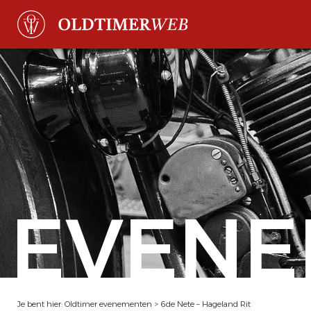
EVENE
Je bent hier:
Oldtimer evenementen
>
6de Nete – Hageland Rit