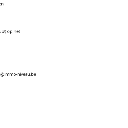
en.
aub!) op het
vo@immo-niveau.be