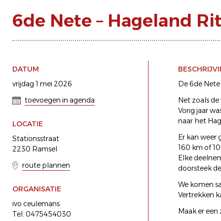
6de Nete – Hageland Ri
DATUM
BESCHRIJV
vrijdag 1 mei 2026
De 6de Nete 
toevoegen in agenda
Net zoals de 
Vorig jaar w
naar het Hag
LOCATIE
Er kan weer 
Stationsstraat
160 km of 10
2230 Ramsel
Elke deelnem
route plannen
doorsteek de 
We komen sa
ORGANISATIE
Vertrekken k
ivo ceulemans
Maak er een 
Tel. 0475454030