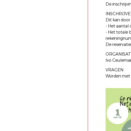
De inschrijvi
INSCHRIJVE
Dit kan door
- Het aantal 
- Het totale 
rekeningnum
De reservatie
ORGANISAT
Ivo Ceulema
VRAGEN
Worden met 