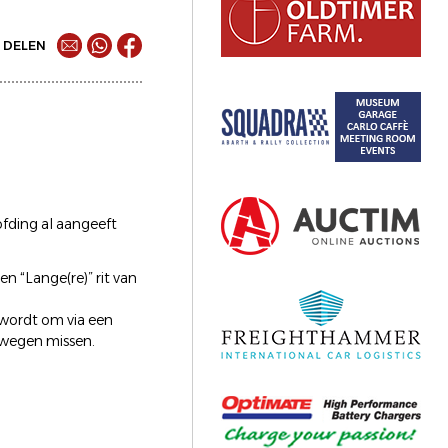
DELEN
ofding al aangeeft
n “Lange(re)” rit van
wordt om via een
e wegen missen.