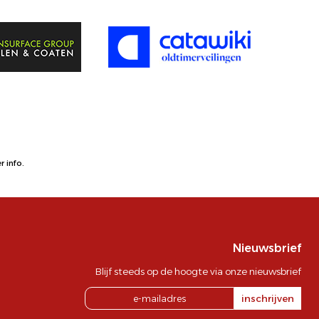
 info.
Nieuwsbrief
Blijf steeds op de hoogte via onze nieuwsbrief
inschrijven