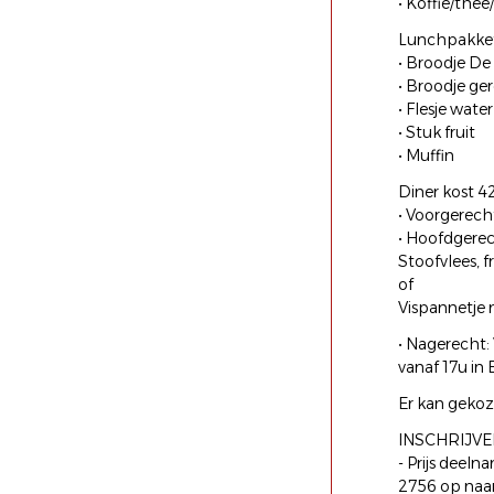
• Koffie/thee
Lunchpakket
• Broodje De
• Broodje ge
• Flesje water
• Stuk fruit
• Muffin
Diner kost 4
• Voorgerech
• Hoofdgere
Stoofvlees, f
of
Vispannetje
• Nagerecht: 
vanaf 17u in 
Er kan gekoz
INSCHRIJVE
- Prijs deel
2756 op naa