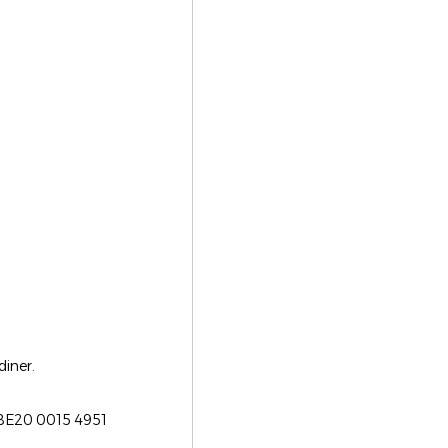
diner.
 BE20 0015 4951