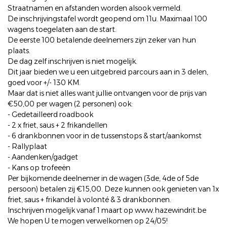
Straatnamen en afstanden worden alsook vermeld.
De inschrijvingstafel wordt geopend om 11u. Maximaal 100
wagens toegelaten aan de start.
De eerste 100 betalende deelnemers zijn zeker van hun
plaats.
De dag zelf inschrijven is niet mogelijk.
Dit jaar bieden we u een uitgebreid parcours aan in 3 delen,
goed voor +/- 130 KM.
Maar dat is niet alles want jullie ontvangen voor de prijs van
€50,00 per wagen (2 personen) ook:
- Gedetailleerd roadbook
- 2 x friet, saus + 2 frikandellen
- 6 drankbonnen voor in de tussenstops & start/aankomst
- Rallyplaat
- Aandenken/gadget
- Kans op trofeeën
Per bijkomende deelnemer in de wagen (3de, 4de of 5de
persoon) betalen zij €15,00. Deze kunnen ook genieten van 1x
friet, saus + frikandel à volonté & 3 drankbonnen.
Inschrijven mogelijk vanaf 1 maart op www.hazewindrit.be
We hopen U te mogen verwelkomen op 24/05!