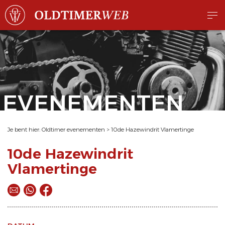
EVENEMENTEN
Je bent hier:
Oldtimer evenementen
>
10de Hazewindrit Vlamertinge
10de Hazewindrit
Vlamertinge