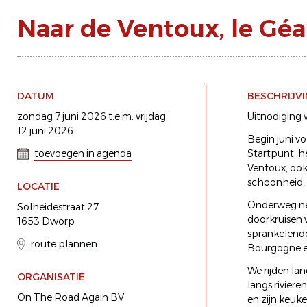
Naar de Ventoux, le Gé
DATUM
BESCHRIJV
zondag 7 juni 2026 t.e.m. vrijdag
Uitnodiging 
12 juni 2026
Begin juni vo
toevoegen in agenda
Startpunt: h
Ventoux, ook
schoonheid, 
LOCATIE
Onderweg nem
Solheidestraat 27
doorkruisen 
1653 Dworp
sprankelend
route plannen
Bourgogne en
We rijden lan
ORGANISATIE
langs riviere
On The Road Again BV
en zijn keuke