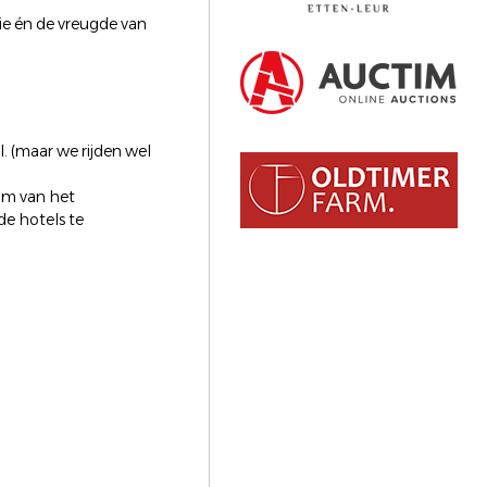
mie én de vreugde van
.
l. (maar we rijden wel
 om van het
de hotels te