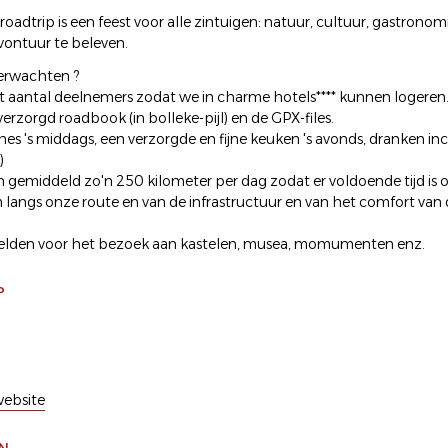
oadtrip is een feest voor alle zintuigen: natuur, cultuur, gastrono
ontuur te beleven.
erwachten ?
t aantal deelnemers zodat we in charme hotels**** kunnen logeren
 verzorgd roadbook (in bolleke-pijl) en de GPX-files.
hes 's middags, een verzorgde en fijne keuken 's avonds, dranken inc
)
n gemiddeld zo'n 250 kilometer per dag zodat er voldoende tijd is
langs onze route en van de infrastructuur en van het comfort van 
gelden voor het bezoek aan kastelen, musea, momumenten enz.
P
ebsite