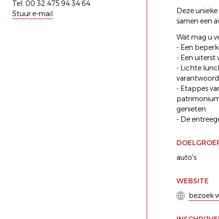
Tel. 00 32 475 94 34 64
Deze unieke r
Stuur e-mail
samen een av
Wat mag u v
- Een beperk
- Een uiterst
- Lichte lunc
varantwoord
- Etappes va
patrimonium 
genieten.
- De entree
DOELGROE
auto's
WEBSITE
bezoek w