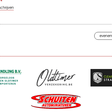
EN
schrijven
evenem