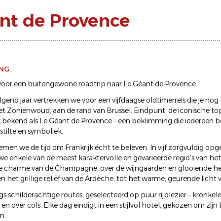
ant de Provence
ING
voor een buitengewone roadtrip naar Le Géant de Provence
lgend jaar vertrekken we voor een vijfdaagse oldtimerreis die je nog l
et Zoniënwoud, aan de rand van Brussel. Eindpunt: de iconische t
 bekend als Le Géant de Provence – een beklimming die iedereen b
stilte en symboliek.
en we de tijd om Frankrijk écht te beleven. In vijf zorgvuldig 
we enkele van de meest karaktervolle en gevarieerde regio's van het
e charme van de Champagne, over de wijngaarden en glooiende he
 het grillige reliëf van de Ardèche, tot het warme, geurende licht 
gs schilderachtige routes, geselecteerd op puur rijplezier – kronkel
n en over cols. Elke dag eindigt in een stijlvol hotel, gekozen om zijn k
n.