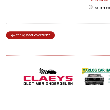
INSCHRIJV
online in
terug naar overzicht