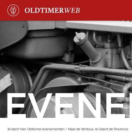
EVENE
Je bent hier:
Oldtimer evenementen
>
Naar de Ventoux, le Géant de Provence