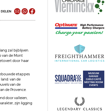
DELEN
ang zal bijblijven.
op van de Mont
etovert door haar
opgebouwde etappes
 land: van de
uvels van de
van de Provence.
end door valleien,
arakter, zijn ligging