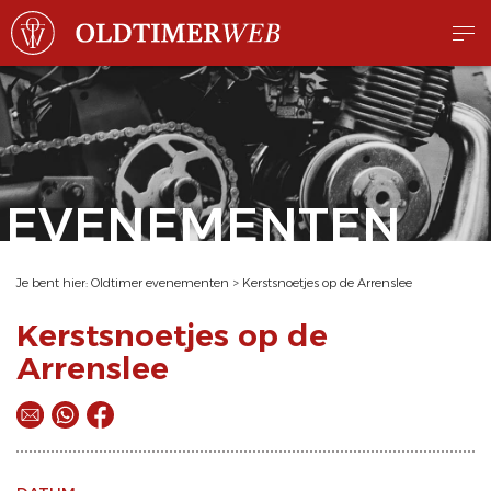
EVENEMENTEN
Je bent hier:
Oldtimer evenementen
>
Kerstsnoetjes op de Arrenslee
Kerstsnoetjes op de
Arrenslee