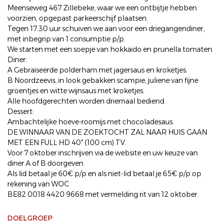
Meenseweg 467 Zillebeke, waar we een ontbijtje hebben
voorzien, opgepast parkeerschijf plaatsen.
Tegen 17.30 uur schuiven we aan voor een driegangendiner,
met inbegrip van 1 consumptie p/p.
We starten met een soepje van hokkaido en prunella tomaten.
Diner:
A Gebraiseerde polderham met jagersaus en kroketjes.
B Noordzeevis, in look gebakken scampie, juliene van fijne
groentjes en witte wijnsaus met kroketjes.
Alle hoofdgerechten worden driemaal bediend.
Dessert:
Ambachtelijke hoeve-roomijs met chocoladesaus.
DE WINNAAR VAN DE ZOEKTOCHT ZAL NAAR HUIS GAAN
MET EEN FULL HD 40" (100 cm) TV.
Voor 7 oktober inschrijven via de website en uw keuze van
diner A of B doorgeven.
Als lid betaal je 60€ p/p en als niet-lid betaal je 65€ p/p op
rekening van WOC
BE82 0018 4420 9668 met vermelding rit van 12 oktober.
DOELGROEP